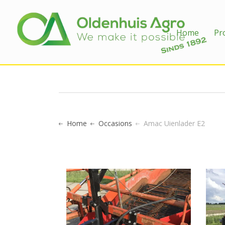
AMAC UI
Home
Pr
Home
Occasions
Amac Uienlader E2