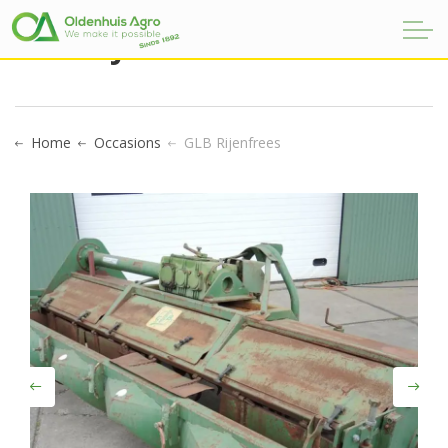
GLB RIJENFREES
Home
Occasions
GLB Rijenfrees
Previous
Next