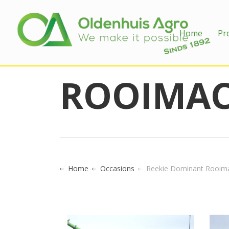
REEKIE 
Home
Pr
ROOIMAC
Home
Occasions
Reekie Dominant Rooimachin