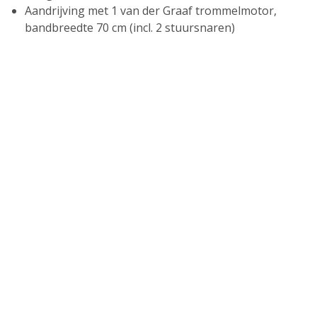
Aandrijving met 1 van der Graaf trommelmotor,
bandbreedte 70 cm (incl. 2 stuursnaren)
6 standaard programma’s, 16 eigen programma’s
Te combineren met weegbalken en printer
Enkele opties: Frequentieregelaar 1,1 kW, extra
wandcontactdozen met of zonder tijdrelais
AD 2. KISTENVULLER TYPE KV
Kisten worden hydraulisch naar de horizontale
band toe gekanteld
Eenvoudig te bedienen, te verplaatsen en in
hoogte te verstellen
Aandrijving met 2 De Graaf trommelmotoren,
bandbreedte 80 cm
6 standaard programma’s, 16 eigen programma’s
Te combineren met weegbalken en printer
Enkele opties: Frequentieregelaar 1,1 kW, extra
wandcontactdozen met of zonder tijdrelais