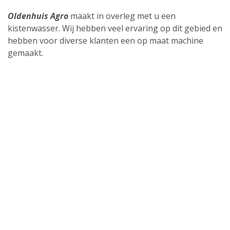
Oldenhuis Agro
maakt in overleg met u een
kistenwasser. Wij hebben veel ervaring op dit gebied en
hebben voor diverse klanten een op maat machine
gemaakt.
RVS, gegalvaniseerd, wassen met leidingwater of
bronwater, half automatisch of volautomatisch,
binnenkant of beide zijden reinigen, enkele of dubbele
waskop, etc
Voor nadere informatie kunt u vrijblijvend contact
opnemen.