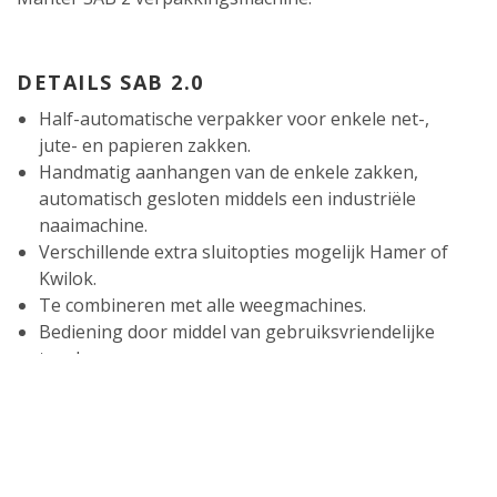
DETAILS SAB 2.0
Half-automatische verpakker voor enkele net-,
jute- en papieren zakken.
Handmatig aanhangen van de enkele zakken,
automatisch gesloten middels een industriële
naaimachine.
Verschillende extra sluitopties mogelijk Hamer of
Kwilok.
Te combineren met alle weegmachines.
Bediening door middel van gebruiksvriendelijke
touchscreen.
SPECIFICATIES:
Verpakkingsrange 10 - 25kg.
Capaciteit bij 25kg tot 16 zakken/min 1*.
1* Afhankelijk van product en afvoersysteem.