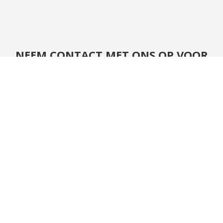
NEEM CONTACT MET ONS OP VOOR
ONS PALLETWIKKELAARS
UW PARTNER IN DUURZAME
TRANSPORTOPLOSSINGEN
Heeft u vragen of wilt u meer weten over onze op
maat gemaakte transportoplossingen?
Neem gerust contact met ons op!
Neem contact